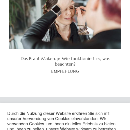
Das Braut Make-up: Wie funktioniert es, was
beachten?
EMPFEHLUNG
Durch die Nutzung dieser Website erklären Sie sich mit
Ich freue mich, von euch zu hören
unserer Verwendung von Cookies einverstanden. Wir
info@pilgrim-foto.de • 0162 3022123
verwenden Cookies, um Ihnen ein tolles Erlebnis zu bieten
und Ihnen zu helfen, unsere Website wirksam zu betreiben.